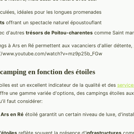
ulées, idéales pour les longues promenades
ts
offrant un spectacle naturel époustouflant
ec d'autres
trésors de Poitou-charentes
comme Saint mart
ngs à Ars en Ré permettent aux vacanciers d'allier détente,
s://www.youtube.com/watch?v=mz9p25b_FGw
 camping en fonction des étoiles
iles est un excellent indicateur de la qualité et des
service
offre une gamme variée d'options, des campings étoiles au
il faut considérer:
Ars en Ré
étoilé garantit un certain niveau de luxe, d'instal
étoiles
reflète souvent la présence d'i
nfrastructures
comm