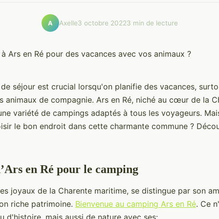
Axelle
3 octobre 2022
3 min de lecture
A
 de séjour est crucial lorsqu'on planifie des vacances, surt
 animaux de compagnie. Ars en Ré, niché au cœur de la C
 une variété de campings adaptés à tous les voyageurs. M
oisir le bon endroit dans cette charmante commune ? Déco
d’Ars en Ré pour le camping
 des joyaux de la Charente maritime, se distingue par son a
son riche patrimoine.
Bienvenue au camping Ars en Ré
. Ce n
u d'histoire, mais aussi de nature avec ses: