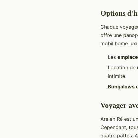
Options d'
Chaque voyageur
offre une panopl
mobil home luxu
Les
emplac
Location de
intimité
Bungalows e
Voyager ave
Ars en Ré est u
Cependant, tous
quatre pattes. A