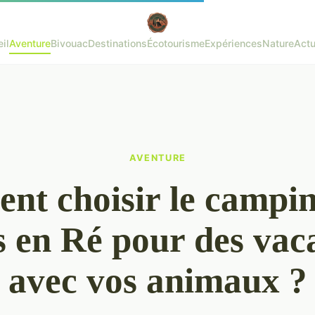
il
Aventure
Bivouac
Destinations
Écotourisme
Expériences
Nature
Actu
AVENTURE
t choisir le campin
s en Ré pour des vac
avec vos animaux ?