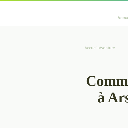
Accue
Accueil
›
Aventure
Commen
à Ar