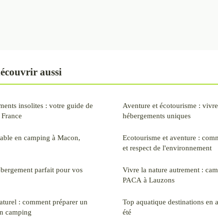
écouvrir aussi
ents insolites : votre guide de
Aventure et écotourisme : vivr
 France
hébergements uniques
iable en camping à Macon,
Ecotourisme et aventure : comm
et respect de l'environnement
bergement parfait pour vos
Vivre la nature autrement : cam
PACA à Lauzons
aturel : comment préparer un
Top aquatique destinations en a
en camping
été