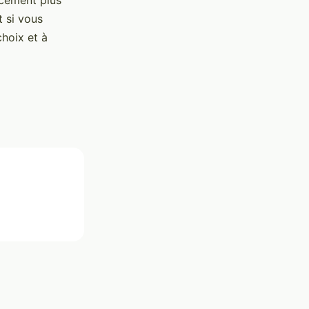
t si vous
hoix et à