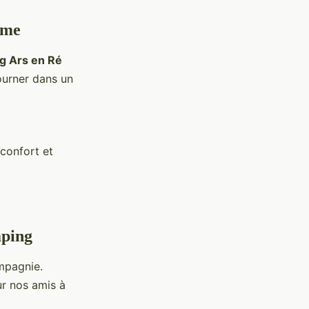
ome
g Ars en Ré
ourner dans un
 confort et
mping
mpagnie.
r nos amis à