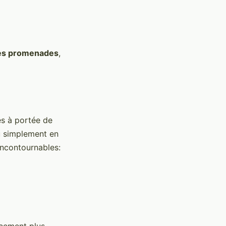
les promenades
,
és à portée de
u simplement en
incontournables:
cement plus