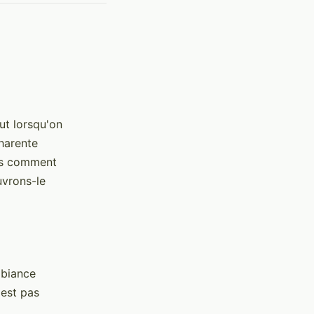
out lorsqu'on
harente
ais comment
uvrons-le
mbiance
'est pas