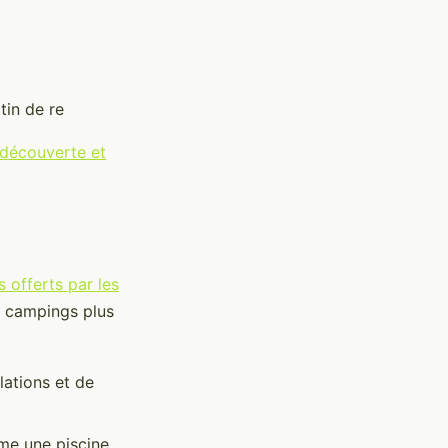
in de re
découverte et
s offerts par les
x campings plus
lations et de
e une piscine