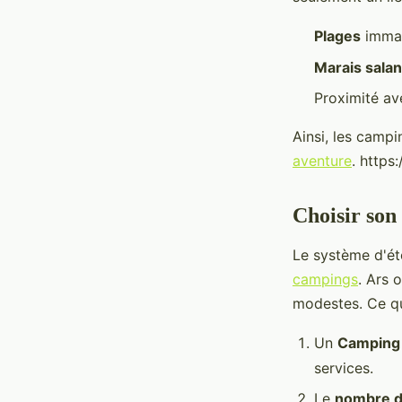
Plages
immac
Marais salan
Proximité av
Ainsi, les campi
aventure
. http
Choisir son
Le système d'éto
campings
. Ars 
modestes. Ce qu'
Un
Camping 
services.
Le
nombre d'