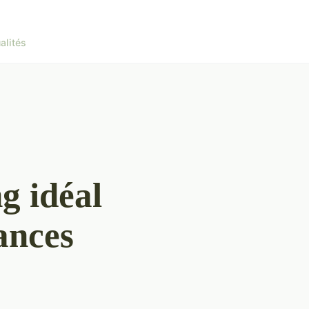
alités
g idéal
ances