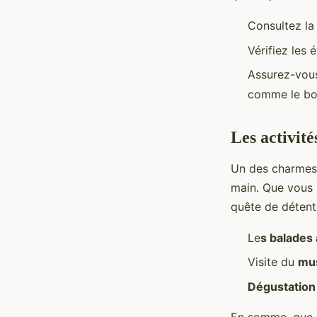
Consultez l
Vérifiez les 
Assurez-vous
comme le bor
Les activit
Un des charmes 
main. Que vous 
quête de détente
Le
s balades 
Visite du
mu
Dégustation
En somme, que 