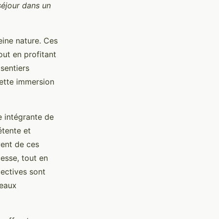
séjour dans un
eine nature. Ces
out en profitant
sentiers
 cette immersion
e intégrante de
étente et
vent de ces
lesse, tout en
ectives sont
veaux