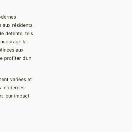
odernes
 aux résidents,
de détente, tels
encourage la
estinées aux
 profiter d’un
ent variées et
s modernes.
t leur impact