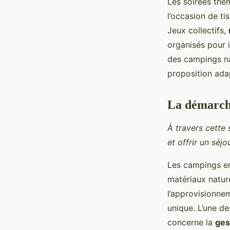
Les soirées thém
l’occasion de t
Jeux collectifs,
organisés pour i
des campings nat
proposition adap
La démarch
À travers cette 
et offrir un séjo
Les campings en
matériaux natur
l’approvisionne
unique. L’une d
concerne la
ges