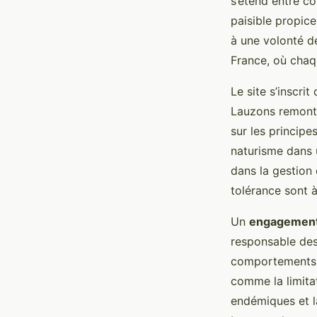
s’étend entre co
paisible propic
à une volonté d
France, où chaqu
Le site s’inscrit
Lauzons remonte 
sur les principes
naturisme dans 
dans la gestion 
tolérance sont à
Un
engagement
responsable des
comportements é
comme la limitat
endémiques et la