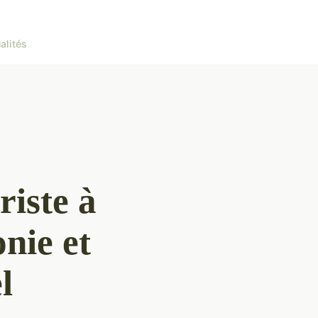
alités
riste à
nie et
l