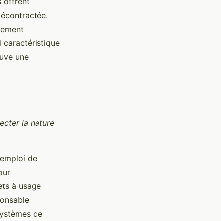
s offrent
décontractée.
sement
i caractéristique
ouve une
ecter la nature
’emploi de
our
ets à usage
ponsable
 systèmes de