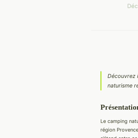
Déco
Découvrez ic
naturisme r
Présentatio
Le camping natu
région Provence