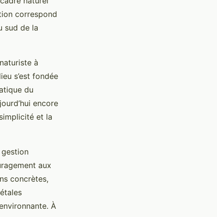
 cadre naturel
ation correspond
u sud de la
aturiste à
ieu s’est fondée
ratique du
jourd’hui encore
implicité et la
 gestion
ouragement aux
ns concrètes,
étales
 environnante. À