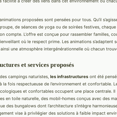
a facilité à créer des liens dans cet environnement où chac
 animations proposées sont pensées pour tous. Qu’il s’agisse
roupe, de séances de yoga ou de soirées festives, chaque 
son compte. L’offre est conçue pour rassembler familles, co
ienveillant où le respect prime. Les animations s’adaptent 
t ainsi une atmosphère intergénérationnelle où chacun trouv
uctures et services proposés
 des campings naturistes,
les infrastructures
ont été pensée
à la fois respectueuse de l’environnement et confortable. L
ologiques et confortables occupent une place centrale. Il 
tes en toile naturelle, des mobil-homes conçus avec des ma
 que des bungalows dont l’architecture s’intègre harmonieus
ement vise à privilégier des solutions à faible impact envi