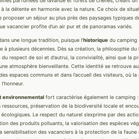
llines parfumées de lavande et forêts de chênes, créant un
e à la détente en harmonie avec la nature. Ce choix de situ
e proposer un séjour au plus près des paysages typiques d
e vacancier profite d’un air pur et de panoramas variés.
 dans une longue tradition, puisque l’
historique
du camping n
à plusieurs décennies. Dès sa création, la philosophie du l
 du respect de soi et d’autrui, la convivialité, ainsi que la p
une atmosphère bienveillante. Cette identité se retrouve au
des espaces communs et dans l’accueil des visiteurs, où la s
 l’honneur.
 environnemental
fort caractérise également le camping :
 ressources, préservation de la biodiversité locale et enc
cologiques. Le respect du naturel s’exprime par des actio
ion des produits polluants, la valorisation des espèces vég
 sensibilisation des vacanciers à la protection de la faune