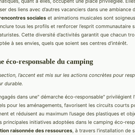
atiques, quant à elles, occupent une place privilégiée. Elle
isser des liens avec d’autres vacanciers dans une ambiance 
rencontres sociales
et animations musicales sont soigneu
nclure tous les profils et renforcer l’esprit communautaire s
uristes. Cette diversité d’activités garantit que chacun tr
tée à ses envies, quels que soient ses centres d’intérêt.
e éco-responsable du camping
section, l’accent est mis sur les actions concrètes pour resp
ur durable.
gagés dans une" démarche éco-responsable" privilégient l
els pour les aménagements, favorisent les circuits courts p
ment et réduisent au maximum l’usage des plastiques et obj
es principales initiatives adoptées dans le camping éco-res
tion raisonnée des ressources
, à travers l’installation de