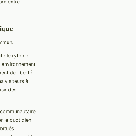
bre entre
tique
ommun.
te le rythme
 l'environnement
ment de liberté
es visiteurs à
isir des
it communautaire
r le quotidien
bitués