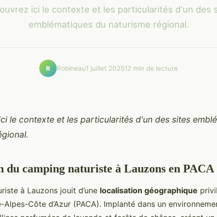
uvrez ici le contexte et les particularités d'un des 
emblématiques du naturisme régional.
Robineau
1 juillet 2025
12 min de lecture
R
i le contexte et les particularités d'un des sites emb
égional.
n du camping naturiste à Lauzons en PACA
riste à Lauzons jouit d’une
localisation géographique
privi
-Alpes-Côte d’Azur (PACA). Implanté dans un environnement