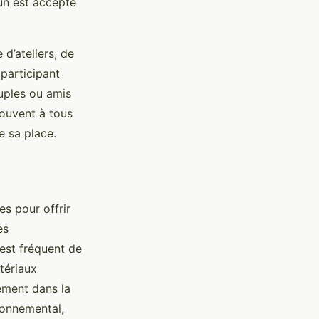
un est accepté
 d’ateliers, de
participant
uples ou amis
souvent à tous
e sa place.
s pour offrir
es
est fréquent de
tériaux
ement dans la
ronnemental,