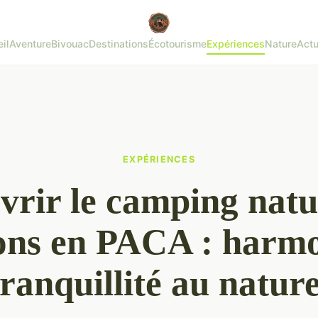
il
Aventure
Bivouac
Destinations
Écotourisme
Expériences
Nature
Actu
EXPÉRIENCES
rir le camping natu
ns en PACA : harmo
tranquillité au nature