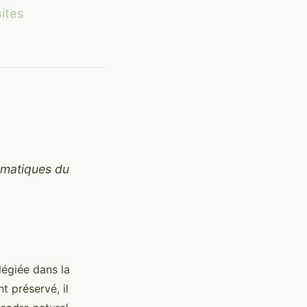
sites
lématiques du
légiée dans la
 préservé, il