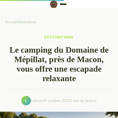
Accueil
›
Destinations
DESTINATIONS
Le camping du Domaine de
Mépillat, près de Macon,
vous offre une escapade
relaxante
L
Leroux
26 octobre 2022
3 min de lecture