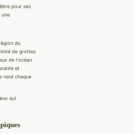
èbre pour ses
e une
région du
imité de grottes
eux de l'océan
axante et
es rend chaque
ieux qui
ypiques