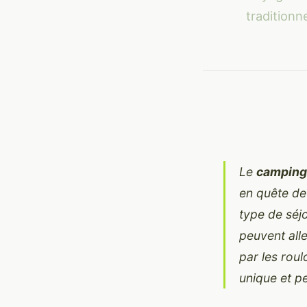
tradition
Le
camping
en quête de
type de sé
peuvent all
par les rou
unique et p