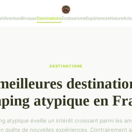
il
Aventure
Bivouac
Destinations
Écotourisme
Expériences
Nature
Actu
DESTINATIONS
meilleures destinatio
ping atypique en Fr
g atypique éveille un intérêt croissant parmi les a
n quête de nouvelles expériences. Contrairement 