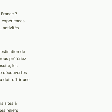
 France ?
t expériences
 activités
estination de
vous préfériez
suite, les
 de découvertes
eu doit offrir une
s sites à
es reliefs