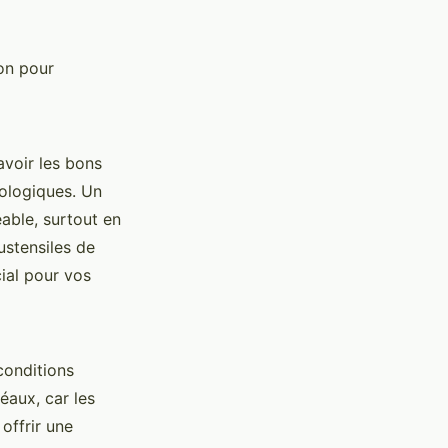
on pour
'avoir les bons
ologiques. Un
able, surtout en
ustensiles de
cial pour vos
conditions
éaux, car les
offrir une