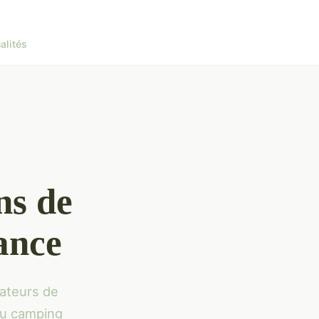
alités
ns de
ance
mateurs de
au camping