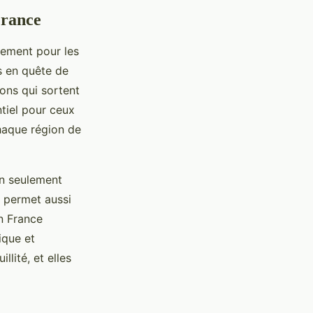
France
uement pour les
us en quête de
ions qui sortent
ntiel pour ceux
chaque région de
on seulement
a permet aussi
n France
ique et
llité, et elles