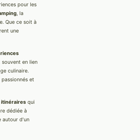
riences pour les
amping
, la
. Que ce soit à
rent une
riences
 souvent en lien
ge culinaire.
 passionnés et
s
itinéraires
qui
tre dédiée à
e autour d'un