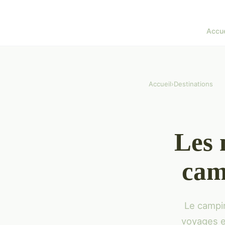
Accue
Accueil
›
Destinations
Les 
cam
Le campin
voyages e