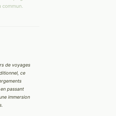
du commun.
urs de voyages
itionnel, ce
bergements
 en passant
 une immersion
s.