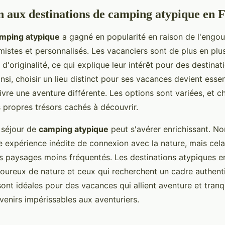
n aux destinations de camping atypique en 
mping atypique
a gagné en popularité en raison de l'engo
imistes et personnalisés. Les vacanciers sont de plus en pl
'originalité, ce qui explique leur intérêt pour des destinat
Ainsi, choisir un lieu distinct pour ses vacances devient esse
ivre une aventure différente. Les options sont variées, et 
s propres trésors cachés à découvrir.
n séjour de
camping atypique
peut s'avérer enrichissant. N
e expérience inédite de connexion avec la nature, mais cel
s paysages moins fréquentés. Les destinations atypiques e
moureux de nature et ceux qui recherchent un cadre authent
sont idéales pour des vacances qui allient aventure et tranqui
venirs impérissables aux aventuriers.