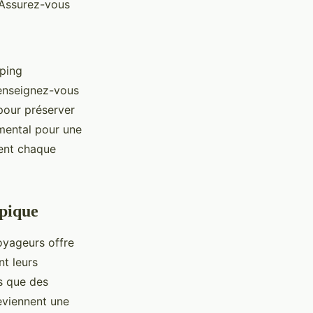
 Assurez-vous
mping
Renseignez-vous
pour préserver
mental pour une
ment chaque
ypique
oyageurs offre
t leurs
ls que des
eviennent une