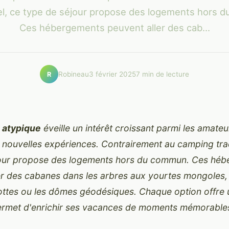
nel, ce type de séjour propose des logements hors 
Ces hébergements peuvent aller des cab...
Robineau
3 février 2025
7 min de lecture
R
 atypique
éveille un intérêt croissant parmi les amate
 nouvelles expériences. Contrairement au camping trad
jour propose des logements hors du commun. Ces hé
er des cabanes dans les arbres aux yourtes mongoles,
lottes ou les dômes géodésiques. Chaque option offre
ermet d'enrichir ses vacances de moments mémorable