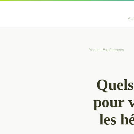
Acc
Accueil
›
Expériences
Quels
pour v
les h