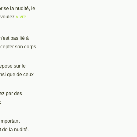
ise la nudité, le
s voulez
vivre
'est pas lié à
accepter son corps
epose sur le
insi que de ceux
ez par des
z
 important
 de la nudité.