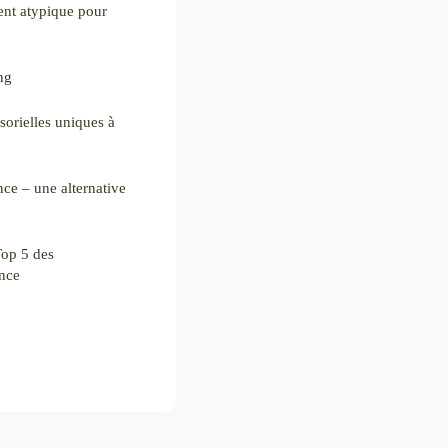
nt atypique pour
ng
orielles uniques à
ce – une alternative
Top 5 des
nce