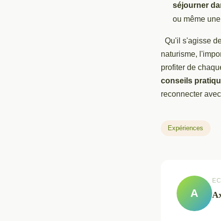
séjourner d
ou même une b
Qu'il s'agisse d
naturisme, l'impor
profiter de chaqu
conseils pratiq
reconnecter avec
Expériences
EC
A
Ax