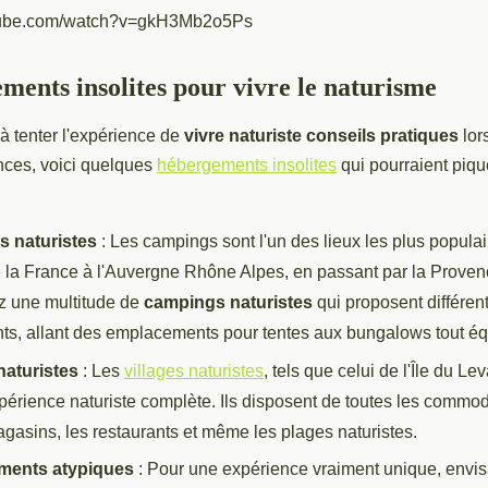
utube.com/watch?v=gkH3Mb2o5Ps
ments insolites pour vivre le naturisme
 à tenter l'expérience de
vivre naturiste conseils pratiques
lor
ces, voici quelques
hébergements insolites
qui pourraient pique
 naturistes
: Les campings sont l'un des lieux les plus populai
 la France à l'Auvergne Rhône Alpes, en passant par la Proven
z une multitude de
campings naturistes
qui proposent différen
s, allant des emplacements pour tentes aux bungalows tout éq
naturistes
: Les
villages naturistes
, tels que celui de l'Île du L
xpérience naturiste complète. Ils disposent de toutes les commo
asins, les restaurants et même les plages naturistes.
ments atypiques
: Pour une expérience vraiment unique, envi