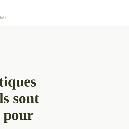
ités
tiques
ls sont
s pour