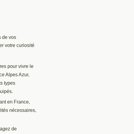
s de vos
r votre curiosité
res pour vivre le
ce Alpes Azur,
ts types
uipés.
evant en France,
dités nécessaires,
sagez de