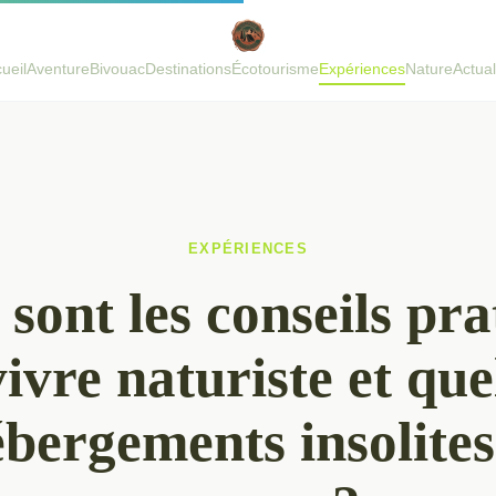
ueil
Aventure
Bivouac
Destinations
Écotourisme
Expériences
Nature
Actual
EXPÉRIENCES
 sont les conseils pra
ivre naturiste et que
ébergements insolite