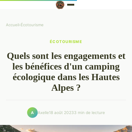
Accueil
›
Écotourisme
ÉCOTOURISME
Quels sont les engagements et
les bénéfices d'un camping
écologique dans les Hautes
Alpes ?
Axelle
18 août 2023
3 min de lecture
A