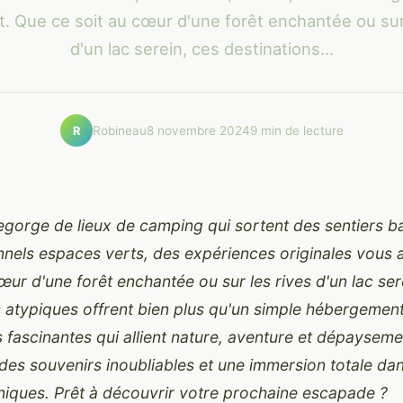
. Que ce soit au cœur d'une forêt enchantée ou sur
d'un lac serein, ces destinations...
Robineau
8 novembre 2024
9 min de lecture
R
egorge de lieux de camping qui sortent des sentiers b
onnels espaces verts, des expériences originales vous 
œur d'une forêt enchantée ou sur les rives d'un lac ser
s atypiques offrent bien plus qu'un simple hébergemen
s fascinantes qui allient nature, aventure et dépaysem
des souvenirs inoubliables et une immersion totale da
iques. Prêt à découvrir votre prochaine escapade ?