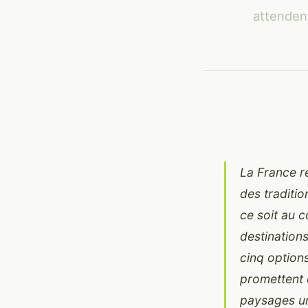
attendent
La France r
des traditi
ce soit au c
destination
cinq option
promettent 
paysages un