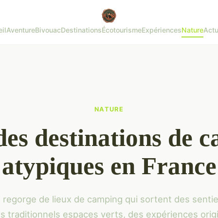
il
Aventure
Bivouac
Destinations
Écotourisme
Expériences
Nature
Actu
NATURE
des destinations de 
atypiques en France
 regorge de lieux de camping qui sortent des sentie
s traditionnels espaces verts, des expériences orig