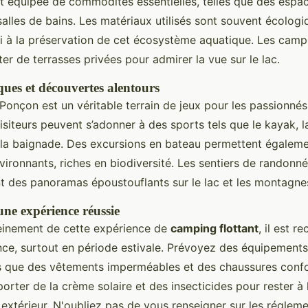
t équipée de commodités essentielles, telles que des espac
salles de bains. Les matériaux utilisés sont souvent écologi
si à la préservation de cet écosystème aquatique. Les cam
er de terrasses privées pour admirer la vue sur le lac.
ques et découvertes alentours
Ponçon est un véritable terrain de jeux pour les passionnés 
isiteurs peuvent s’adonner à des sports tels que le kayak, l
 la baignade. Des excursions en bateau permettent égaleme
ironnants, riches en biodiversité. Les sentiers de randonné
nt des panoramas époustouflants sur le lac et les montagne
une expérience réussie
leinement de cette expérience de
camping flottant
, il est 
ance, surtout en période estivale. Prévoyez des équipements
tels que des vêtements imperméables et des chaussures conf
rter de la crème solaire et des insecticides pour rester à l
 extérieur. N'oubliez pas de vous renseigner sur les régleme