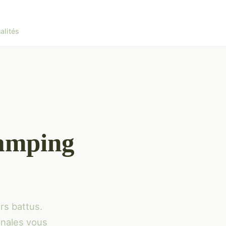
alités
camping
rs battus.
inales vous