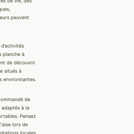
es de vie, des
ques,
peurs peuvent
d’activités
a planche à
nt de découvrir
e situés à
s environnantes.
recommandé de
 adaptés à la
ortables. Pensez
'aise lors de
ntations locales