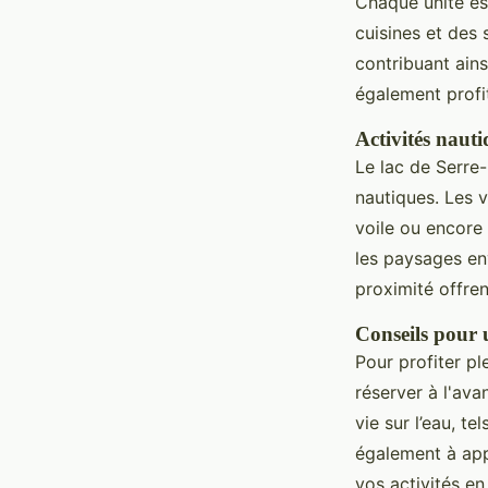
Chaque unité es
cuisines et des 
contribuant ain
également profit
Activités nauti
Le lac de Serre-
nautiques. Les v
voile ou encore
les paysages env
proximité offre
Conseils pour 
Pour profiter p
réserver à l'av
vie sur l’eau, 
également à appo
vos activités en