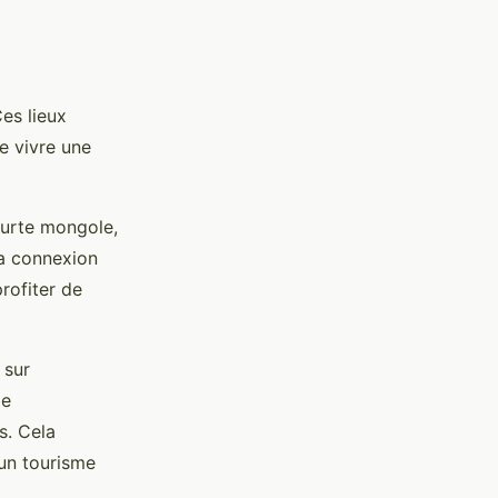
Ces lieux
e vivre une
ourte mongole,
la connexion
rofiter de
 sur
de
s. Cela
 un tourisme