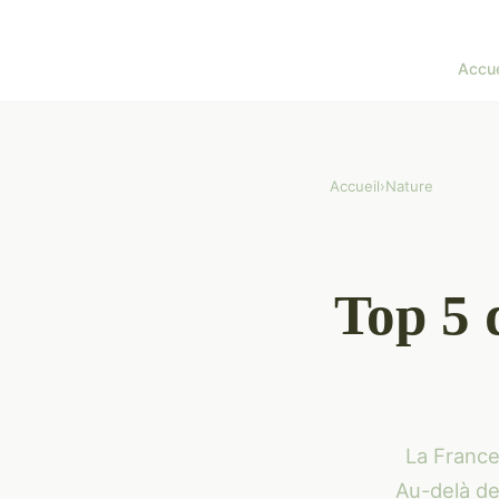
Accue
Accueil
›
Nature
Top 5 
La France
Au-delà de