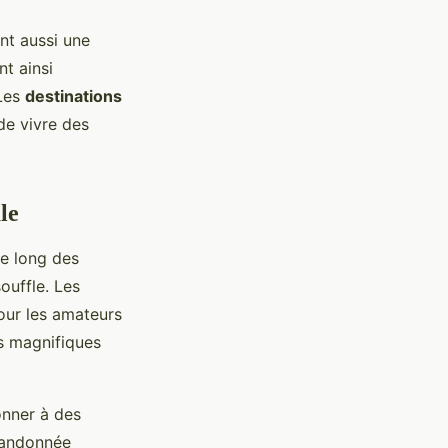
nt aussi une
t ainsi
 Les
destinations
de vivre des
le
le long des
ouffle. Les
pour les amateurs
es magnifiques
onner à des
 randonnée