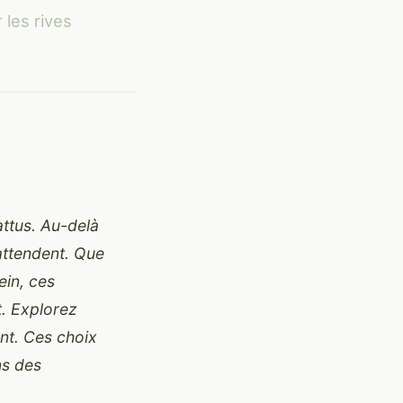
 les rives
attus. Au-delà
attendent. Que
ein, ces
t. Explorez
ent. Ces choix
ns des