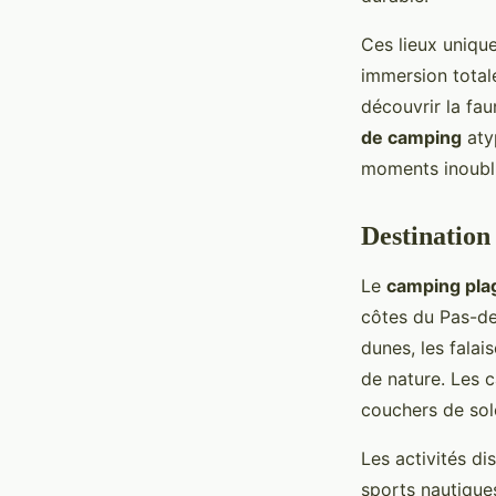
Ces lieux uniqu
immersion total
découvrir la fau
de camping
aty
moments inoubli
Destination
Le
camping pla
côtes du Pas-de
dunes, les falai
de nature. Les c
couchers de sole
Les activités di
sports nautique