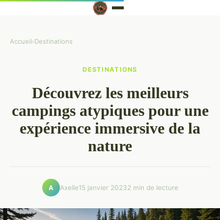
Accueil
›
Destinations
DESTINATIONS
Découvrez les meilleurs
campings atypiques pour une
expérience immersive de la
nature
Axelle
15 janvier 2023
2 min de lecture
A