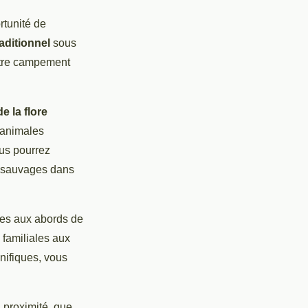
rtunité de
aditionnel
sous
votre campement
e la flore
 animales
ous pourrez
x sauvages dans
les aux abords de
familiales aux
nifiques, vous
 proximité, que