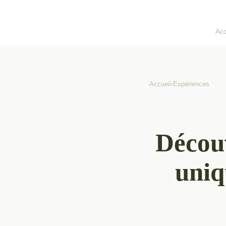
Acc
Accueil
›
Expériences
Découv
uniq