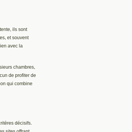
ente, ils sont
es, et souvent
lien avec la
usieurs chambres,
un de profiter de
ion qui combine
itères décisifs.
s sites offrant