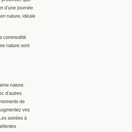
er d'une journée
en nature, idéale
 la commodité
ine nature sont
eine nature.
ec d'autres
s moments de
 augmentez vos
Les soirées à
ellentes