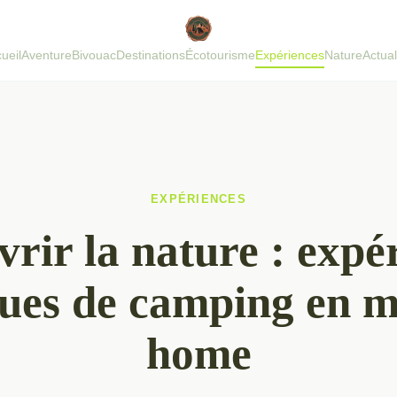
ueil
Aventure
Bivouac
Destinations
Écotourisme
Expériences
Nature
Actual
EXPÉRIENCES
rir la nature : expé
ues de camping en m
home