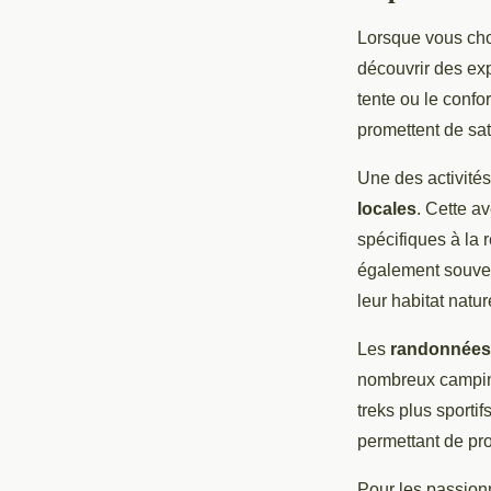
Lorsque vous ch
découvrir des exp
tente ou le confo
promettent de sat
Une des activités
locales
. Cette a
spécifiques à la 
également souven
leur habitat natur
Les
randonnées 
nombreux camping
treks plus sport
permettant de pr
Pour les passion