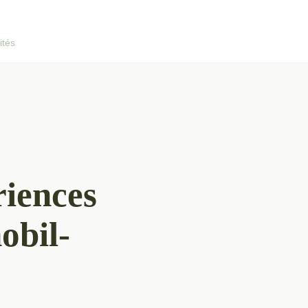
ités
riences
obil-