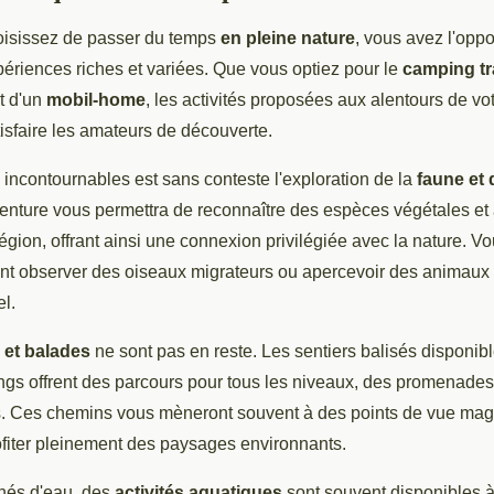
oisissez de passer du temps
en pleine nature
, vous avez l'oppo
ériences riches et variées. Que vous optiez pour le
camping tr
rt d'un
mobil-home
, les activités proposées aux alentours de 
isfaire les amateurs de découverte.
 incontournables est sans conteste l'exploration de la
faune et d
venture vous permettra de reconnaître des espèces végétales et
région, offrant ainsi une connexion privilégiée avec la nature. V
t observer des oiseaux migrateurs ou apercevoir des animau
el.
et balades
ne sont pas en reste. Les sentiers balisés disponib
s offrent des parcours pour tous les niveaux, des promenades 
ifs. Ces chemins vous mèneront souvent à des points de vue mag
ofiter pleinement des paysages environnants.
nés d'eau, des
activités aquatiques
sont souvent disponibles à