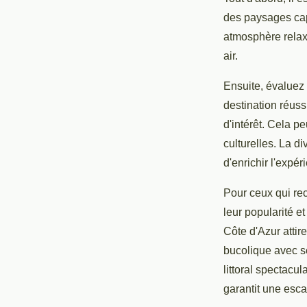
des paysages capt
atmosphère relax
air.
Ensuite, évaluez
destination réuss
d'intérêt. Cela p
culturelles. La d
d'enrichir l'expér
Pour ceux qui re
leur popularité e
Côte d'Azur attir
bucolique avec se
littoral spectacul
garantit une esc