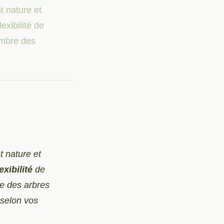
 nature et
exibilité de
ombre des
 nature et
lexibilité
de
re des arbres
 selon vos