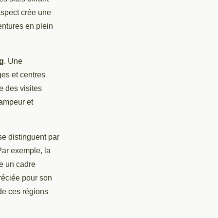
aspect crée une
entures en plein
ng
. Une
ges et centres
e des visites
campeur et
e distinguent par
Par exemple, la
se un cadre
préciée pour son
 de ces régions