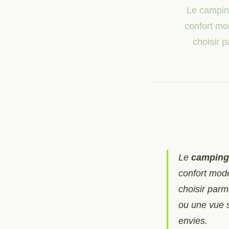
Le campin
confort mod
choisir 
Le
camping
confort mode
choisir parm
ou une vue s
envies.