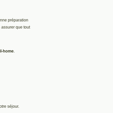
onne préparation
 assurer que tout
il-home
.
tre séjour.