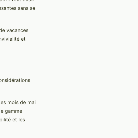
ssantes sans se
 de vacances
vivialité et
onsidérations
 Les mois de mai
arge gamme
lité et les