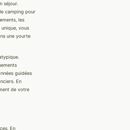
 séjour.
t le camping pour
pements, les
t unique, vous
ans une yourte
atypique.
énements
onnées guidées
nciers. En
ement de votre
nces. En