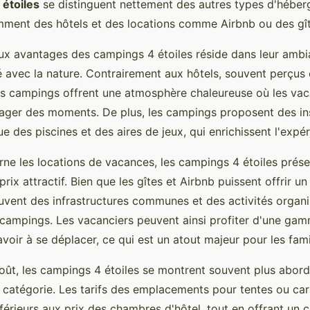
étoiles
se distinguent nettement des autres types d'hébe
ment des hôtels et des locations comme Airbnb ou des gît
ux avantages des campings 4 étoiles réside dans leur ambi
té avec la nature. Contrairement aux hôtels, souvent perçu
es campings offrent une atmosphère chaleureuse où les va
rtager des moments. De plus, les campings proposent des ins
que des piscines et des aires de jeux, qui enrichissent l'expér
rne les locations de vacances, les campings 4 étoiles prés
prix attractif. Bien que les gîtes et Airbnb puissent offrir un
uvent des infrastructures communes et des activités organi
 campings. Les vacanciers peuvent ainsi profiter d'une gam
avoir à se déplacer, ce qui est un atout majeur pour les fami
oût, les campings 4 étoiles se montrent souvent plus abord
catégorie. Les tarifs des emplacements pour tentes ou ca
érieurs aux prix des chambres d'hôtel, tout en offrant un c