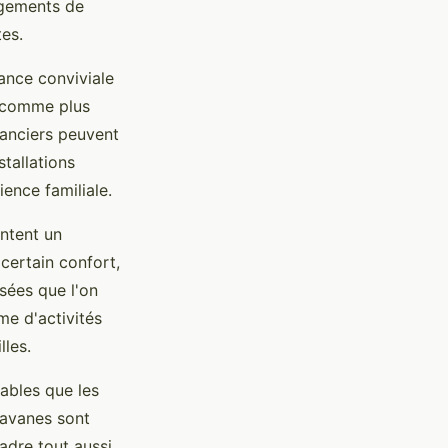
rgements de
es.
ance conviviale
s comme plus
canciers peuvent
tallations
ience familiale.
entent un
 certain confort,
sées que l'on
me d'activités
lles.
ables que les
ravanes sont
adre tout aussi