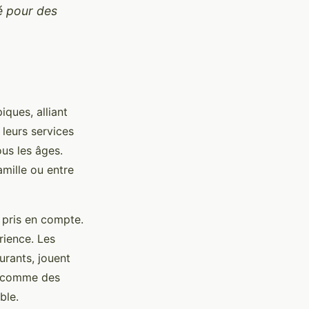
té pour des
ques, alliant
 leurs services
ous les âges.
mille ou entre
e pris en compte.
rience. Les
urants, jouent
s, comme des
ble.