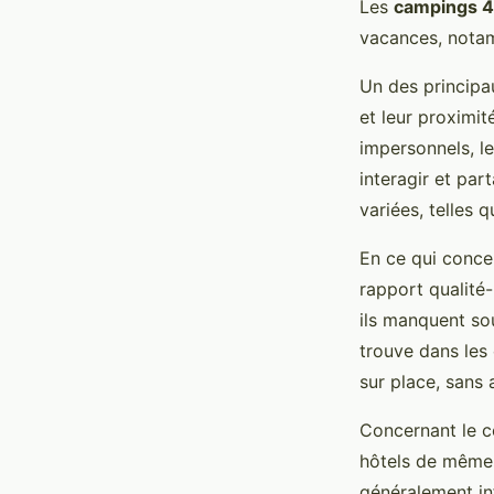
Les
campings 4 
vacances, notam
Un des principa
et leur proximi
impersonnels, l
interagir et pa
variées, telles 
En ce qui conce
rapport qualité-
ils manquent so
trouve dans les
sur place, sans 
Concernant le c
hôtels de même 
généralement inf