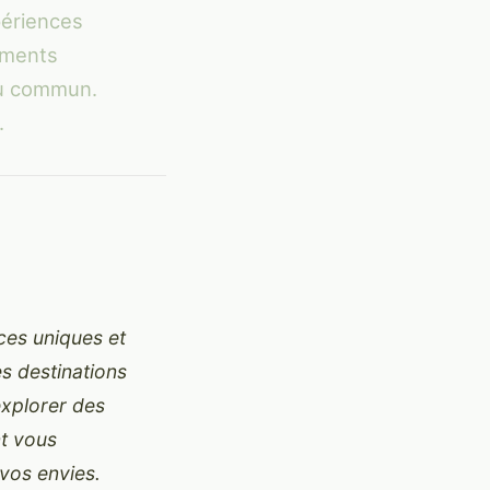
périences
ements
du commun.
.
ces uniques et
s destinations
xplorer des
nt vous
vos envies.