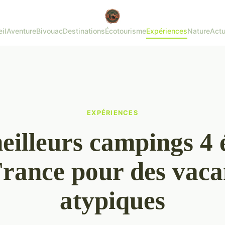
il
Aventure
Bivouac
Destinations
Écotourisme
Expériences
Nature
Actu
EXPÉRIENCES
eilleurs campings 4 é
France pour des vaca
atypiques