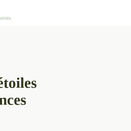
alités
toiles
nces