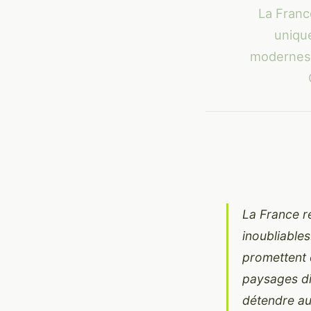
La Franc
uniqu
modernes,
La France r
inoubliable
promettent 
paysages div
détendre au