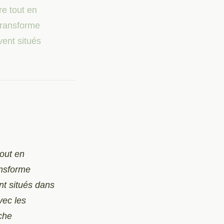
re tout en
transforme
ent situés
tout en
ansforme
t situés dans
vec les
che