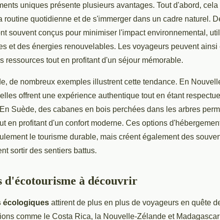
ments uniques présente plusieurs avantages. Tout d'abord, cela
 routine quotidienne et de s'immerger dans un cadre naturel. D
t souvent conçus pour minimiser l'impact environnemental, util
es et des énergies renouvelables. Les voyageurs peuvent ainsi c
 ressources tout en profitant d'un séjour mémorable.
de, de nombreux exemples illustrent cette tendance. En Nouvel
nelles offrent une expérience authentique tout en étant respect
 En Suède, des cabanes en bois perchées dans les arbres perme
out en profitant d'un confort moderne. Ces options d'hébergemen
eulement le tourisme durable, mais créent également des souven
nt sortir des sentiers battus.
s d'écotourisme à découvrir
s écologiques
attirent de plus en plus de voyageurs en quête d
ions comme le Costa Rica, la Nouvelle-Zélande et Madagascar 