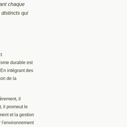
dant chaque
distincts qui
t
isme durable est
 En intégrant des
ion de la
èrement, il
 il promeut le
ent et la gestion
ur l'environnement