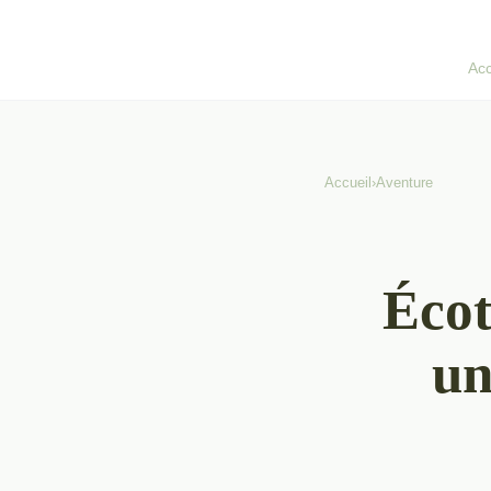
Acc
Accueil
›
Aventure
Écot
un