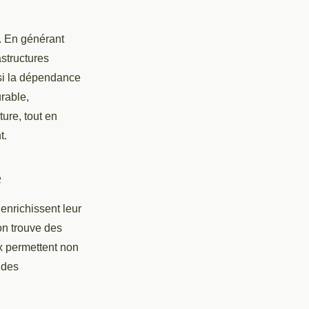
f. En générant
astructures
nsi la dépendance
rable,
ture, tout en
t.
e
enrichissent leur
on trouve des
x permettent non
 des