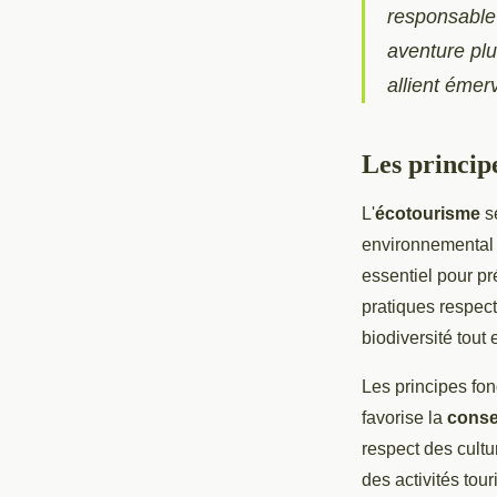
responsable
aventure plu
allient émer
Les princip
L'
écotourisme
se
environnemental 
essentiel pour pr
pratiques respect
biodiversité tout
Les principes fo
favorise la
conse
respect des cult
des activités tou