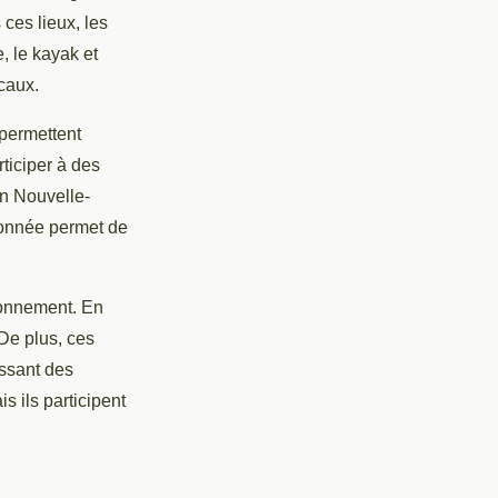
 ces lieux, les
, le kayak et
caux.
 permettent
ticiper à des
En Nouvelle-
donnée permet de
ironnement. En
 De plus, ces
issant des
s ils participent