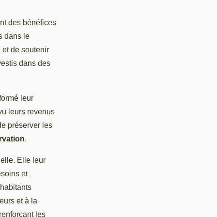
nt des bénéfices
s dans le
et de soutenir
vestis dans des
formé leur
vu leurs revenus
de préserver les
rvation
.
lle. Elle leur
esoins et
 habitants
eurs et à la
renforçant les