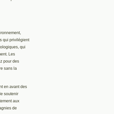
vironnement,
qui privilégient
cologiques, qui
ment. Les
ez pour des
re sans la
ent en avant des
e soutenir
ctement aux
pagnies de