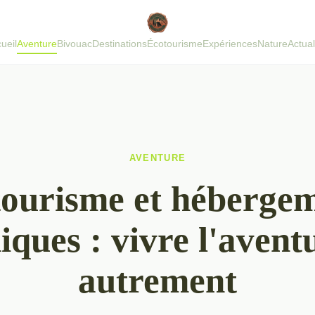
ueil
Aventure
Bivouac
Destinations
Écotourisme
Expériences
Nature
Actual
AVENTURE
ourisme et héberge
iques : vivre l'avent
autrement