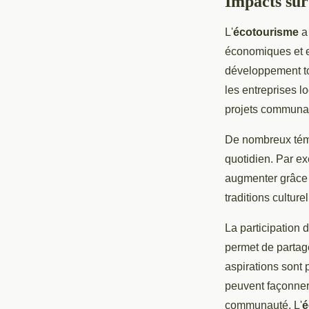
Impacts sur
L'
écotourisme
a 
économiques et en
développement to
les entreprises l
projets communaut
De nombreux témo
quotidien. Par ex
augmenter grâce à
traditions culture
La participation 
permet de partager
aspirations sont 
peuvent façonner 
communauté. L'
é