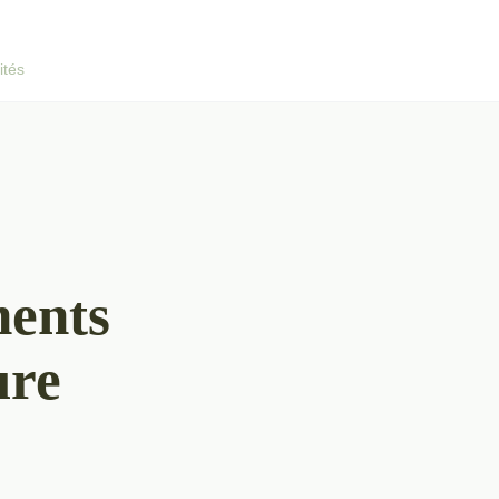
ités
ments
ure