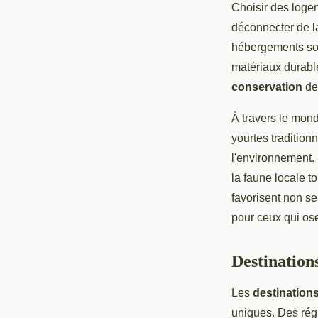
Choisir des loge
déconnecter de la
hébergements son
matériaux durabl
conservation
des
À travers le mon
yourtes tradition
l'environnement.
la faune locale t
favorisent non s
pour ceux qui ose
Destination
Les
destination
uniques. Des rég