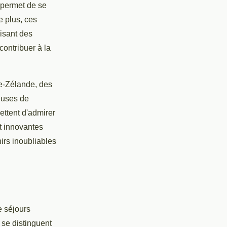
 permet de se
e plus, ces
isant des
ontribuer à la
le-Zélande, des
ueuses de
ttent d'admirer
t innovantes
irs inoubliables
e séjours
se distinguent