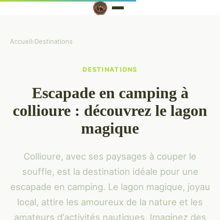
Accueil
›
Destinations
DESTINATIONS
Escapade en camping à
collioure : découvrez le lagon
magique
Collioure, avec ses paysages à couper le
souffle, est la destination idéale pour une
escapade en camping. Le lagon magique, joyau
local, attire les amoureux de la nature et les
amateurs d'activités nautiques. Imaginez des