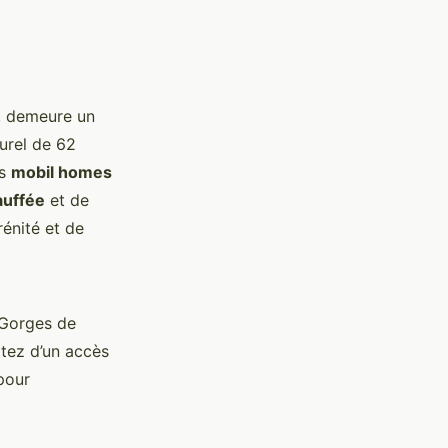
e, demeure un
urel de 62
es
mobil homes
auffée
et de
rénité et de
 Gorges de
itez d’un accès
pour