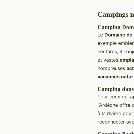
Campings na
Camping Domai
Le
Domaine de l
exemple embléma
hectares, il co
et vastes
empl
nombreuses
act
vacances natur
Camping dans 
Pour ceux qui a
l’Ardèche offre
à la rivière pou
reconnecter avec