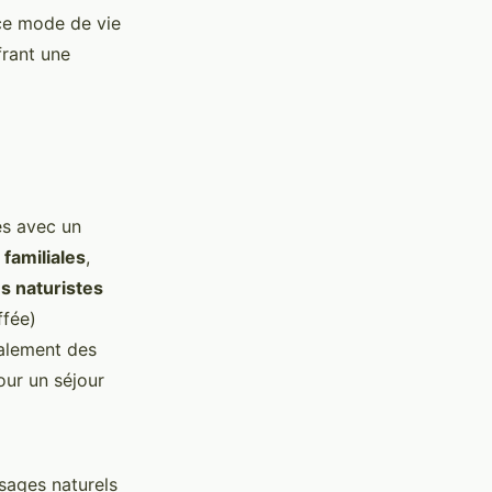
 ce mode de vie
frant une
es avec un
 familiales
,
s naturistes
ffée)
alement des
our un séjour
sages naturels