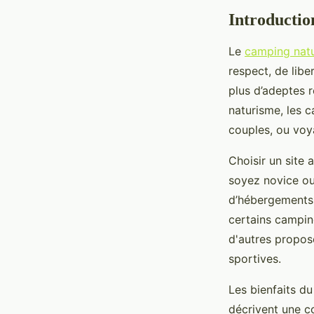
Introductio
Le
camping nat
respect, de libe
plus d’adeptes r
naturisme, les c
couples, ou voya
Choisir un site 
soyez novice ou 
d’hébergements, 
certains campin
d'autres propos
sportives.
Les bienfaits d
décrivent une c