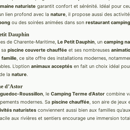
maine naturiste
garantit confort et sérénité. Idéal pour c
d’un lien profond avec la
nature
, il propose aussi des activit
 pong
ou des soirées animées dans son
restaurant campin
tit Dauphin
ges de Charente-Maritime,
Le Petit Dauphin
, un
camping nat
r sa
piscine couverte chauffée
et ses nombreuses
animati
famille
, ce site offre des installations modernes, notamm
bles. L’option
animaux acceptés
en fait un choix idéal po
de la
nature
.
e d’Astor
guedoc-Roussillon
, le
Camping Terme d’Astor
combine v
ipements modernes. Sa
piscine chauffée
, son aire de jeux 
ivités naturistes
conviennent aussi bien aux familles qu’au
facile aux rivières et sentiers encourage une immersion tota