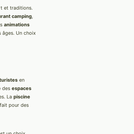
 et traditions.
urant camping
,
es
animations
s âges. Un choix
turistes
en
re des
espaces
es. La
piscine
fait pour des
st un choix