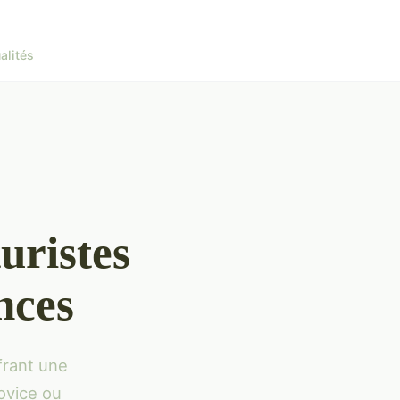
alités
uristes
nces
frant une
ovice ou