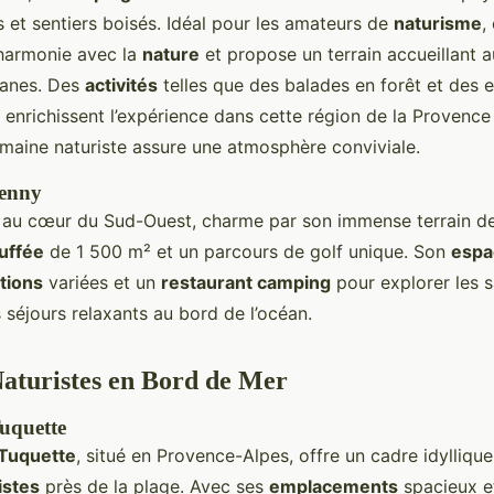
 et sentiers boisés. Idéal pour les amateurs de
naturisme
,
harmonie avec la
nature
et propose un terrain accueillant a
vanes. Des
activités
telles que des balades en forêt et des
s enrichissent l’expérience dans cette région de la Provenc
maine naturiste assure une atmosphère conviviale.
enny
é au cœur du Sud-Ouest, charme par son immense terrain de
uffée
de 1 500 m² et un parcours de golf unique. Son
espa
tions
variées et un
restaurant camping
pour explorer les s
 séjours relaxants au bord de l’océan.
aturistes en Bord de Mer
uquette
Tuquette
, situé en Provence-Alpes, offre un cadre idylliqu
istes
près de la plage. Avec ses
emplacements
spacieux e