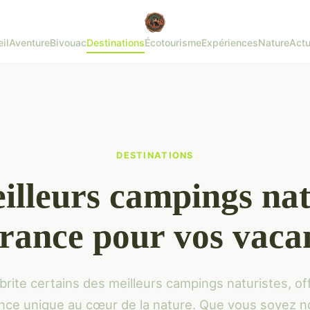
il
Aventure
Bivouac
Destinations
Écotourisme
Expériences
Nature
Actu
DESTINATIONS
illeurs campings nat
france pour vos vaca
brite certains des meilleurs campings naturistes, of
nce unique au cœur de la nature. Que vous soyez n