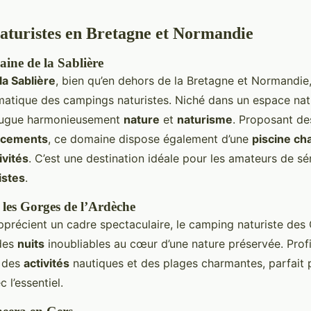
turistes en Bretagne et Normandie
ne de la Sablière
a Sablière
, bien qu’en dehors de la Bretagne et Normandi
tique des campings naturistes. Niché dans un espace nat
njugue harmonieusement
nature
et
naturisme
. Proposant d
acements
, ce domaine dispose également d’une
piscine ch
ivités
. C’est une destination idéale pour les amateurs de sé
istes
.
les Gorges de l’Ardèche
pprécient un cadre spectaculaire, le camping naturiste des
 des
nuits
inoubliables au cœur d’une nature préservée. Prof
r des
activités
nautiques et des plages charmantes, parfait 
 l’essentiel.