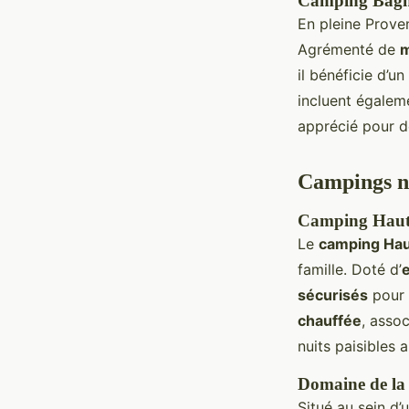
Camping Bagh
En pleine Prove
Agrémenté de
m
il bénéficie d’
incluent égale
apprécié pour 
Campings na
Camping Haut
Le
camping Hau
famille. Doté d’
sécurisés
pour 
chauffée
, asso
nuits paisibles 
Domaine de la 
Situé au sein d’