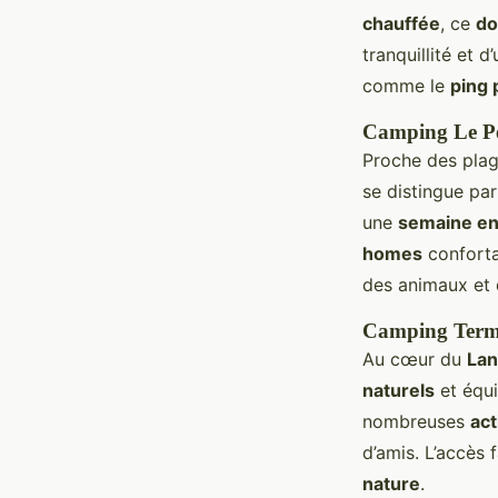
chauffée
, ce
do
tranquillité et 
comme le
ping
Camping Le Pe
Proche des pla
se distingue pa
une
semaine en 
homes
conforta
des animaux et 
Camping Term
Au cœur du
Lan
naturels
et équ
nombreuses
act
d’amis. L’accès 
nature
.