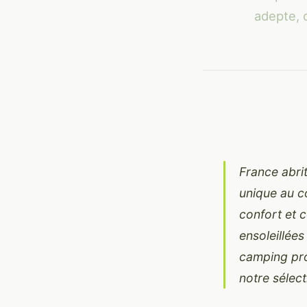
adepte, c
France abri
unique au c
confort et c
ensoleillée
camping pro
notre sélec