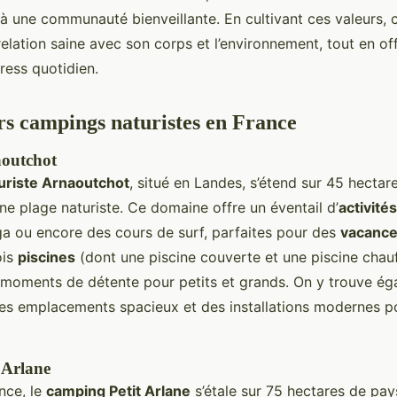
à une communauté bienveillante. En cultivant ces valeurs,
elation saine avec son corps et l’environnement, tout en of
tress quotidien.
rs campings naturistes en France
outchot
uriste Arnaoutchot
, situé en Landes, s’étend sur 45 hectar
ne plage naturiste. Ce domaine offre un éventail d’
activités
oga ou encore des cours de surf, parfaites pour des
vacance
ois
piscines
(dont une piscine couverte et une piscine chau
moments de détente pour petits et grands. On y trouve ég
des emplacements spacieux et des installations modernes p
 Arlane
nce, le
camping Petit Arlane
s’étale sur 75 hectares de pay