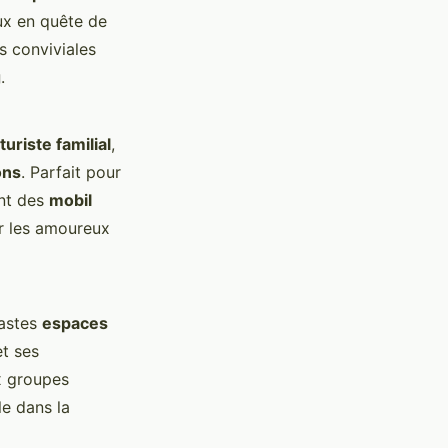
eux en quête de
és conviviales
g
.
uriste familial
,
ons
. Parfait pour
ent des
mobil
ur les amoureux
astes
espaces
et ses
x groupes
le dans la