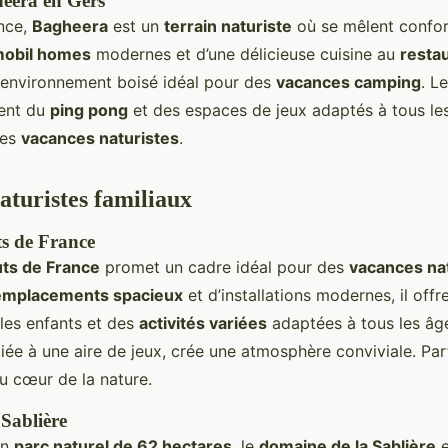
eera en Gers
nce,
Bagheera
est un
terrain naturiste
où se mêlent confort
obil homes
modernes et d’une délicieuse cuisine au
resta
un environnement boisé idéal pour des
vacances camping
. L
ment du
ping pong
et des espaces de jeux adaptés à tous le
des
vacances naturistes
.
turistes familiaux
s de France
ts de France
promet un cadre idéal pour des
vacances na
emplacements spacieux
et d’installations modernes, il off
les enfants et des
activités variées
adaptées à tous les âg
ciée à une aire de jeux, crée une atmosphère conviviale. Par
au cœur de la nature.
Sablière
un
parc naturel de 62 hectares
, le
domaine de la Sablière
e