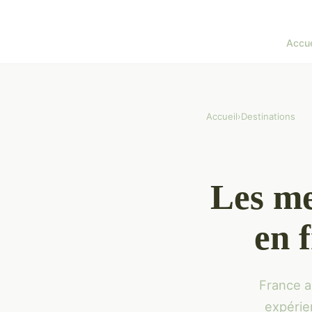
Accue
Accueil
›
Destinations
Les me
en 
France a
expérie