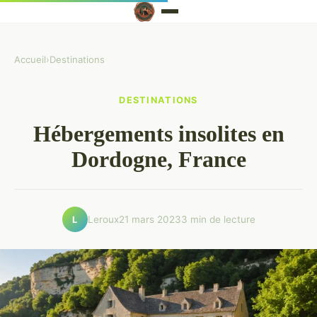
Accueil
›
Destinations
DESTINATIONS
Hébergements insolites en
Dordogne, France
Leroux
21 mars 2023
3 min de lecture
L