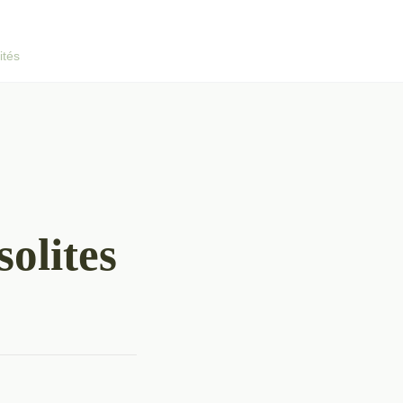
ités
solites