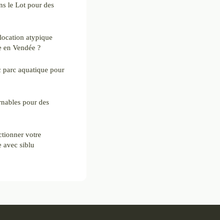
s le Lot pour des
location atypique
e en Vendée ?
 parc aquatique pour
rnables pour des
ctionner votre
e avec siblu