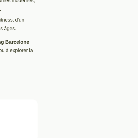
homes modernes,
.
itness, d'un
es âges.
g Barcelone
 ou à explorer la