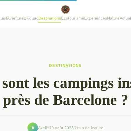
ueil
Aventure
Bivouac
Destinations
Écotourisme
Expériences
Nature
Actual
DESTINATIONS
sont les campings in
près de Barcelone ?
A
Axelle
10 août 2023
3 min de lecture