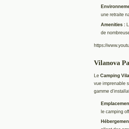
Environnemen
une retraite na
Amenities :
L
de nombreuses 
https://www.yo
Vilanova Pa
Le
Camping Vil
vue imprenable su
gamme d'installati
Emplacement 
le camping offr
Hébergements