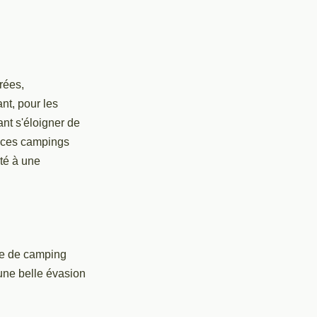
rées,
nt, pour les
ant s'éloigner de
z ces campings
ité à une
ce de camping
une belle évasion