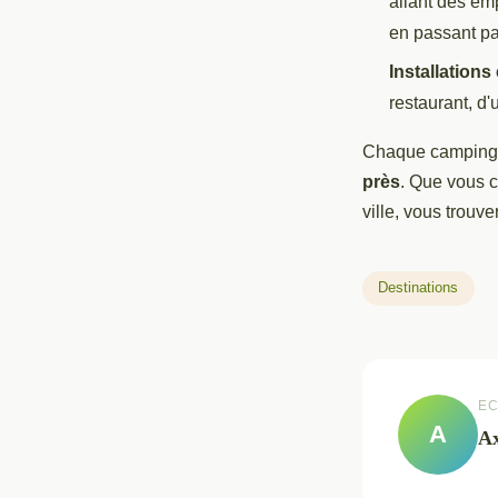
allant des e
en passant pa
Installations
restaurant, d'
Chaque camping a
près
. Que vous 
ville, vous trouv
Destinations
EC
A
Ax