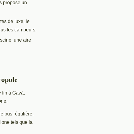
s
propose un
es de luxe, le
ous les campeurs.
iscine, une aire
ropole
 fin à Gavà,
one.
de bus régulière,
lone tels que la