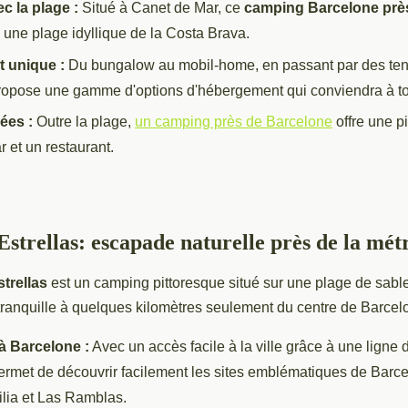
c la plage :
Situé à Canet de Mar, ce
camping Barcelone prè
à une plage idyllique de la Costa Brava.
 unique :
Du bungalow au mobil-home, en passant par des tent
ropose une gamme d'options d'hébergement qui conviendra à t
iées :
Outre la plage,
un camping près de Barcelone
offre une p
r et un restaurant.
strellas: escapade naturelle près de la mét
trellas
est un camping pittoresque situé sur une plage de sable
 tranquille à quelques kilomètres seulement du centre de Barcel
à Barcelone :
Avec un accès facile à la ville grâce à une ligne 
rmet de découvrir facilement les sites emblématiques de Barce
lia et Las Ramblas.