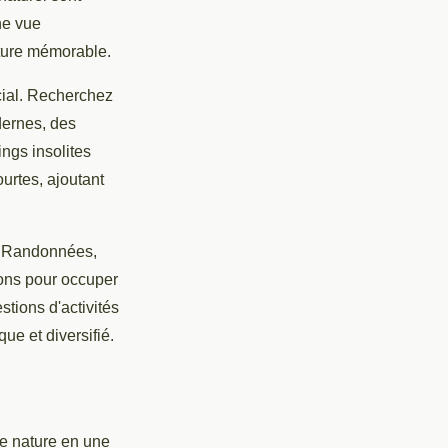
ne vue
nture mémorable.
cial. Recherchez
dernes, des
gs insolites
rtes, ajoutant
ur. Randonnées,
ons pour occuper
tions d'activités
ue et diversifié.
e nature en une