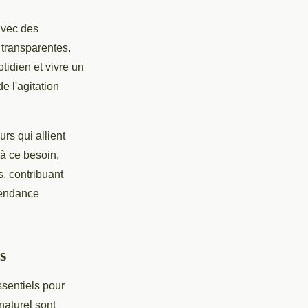
avec des
transparentes.
tidien et vivre un
e l'agitation
rs qui allient
à ce besoin,
s, contribuant
tendance
s
ssentiels pour
naturel sont