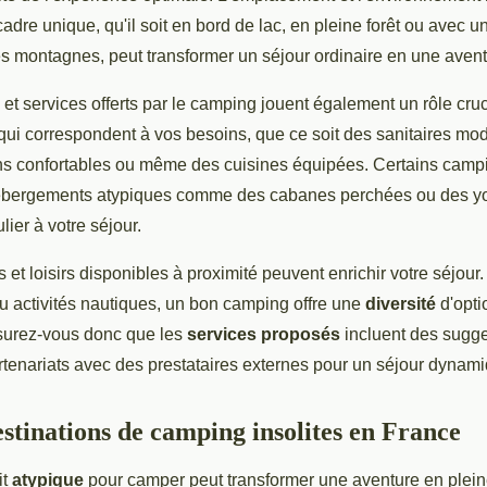
adre unique, qu'il soit en bord de lac, en pleine forêt ou avec u
es montagnes, peut transformer un séjour ordinaire en une ave
et services offerts par le camping jouent également un rôle cru
 qui correspondent à vos besoins, que ce soit des sanitaires mo
confortables ou même des cuisines équipées. Certains campin
ébergements atypiques comme des cabanes perchées ou des you
lier à votre séjour.
tés et loisirs disponibles à proximité peuvent enrichir votre séjo
u activités nautiques, un bon camping offre une
diversité
d'opti
surez-vous donc que les
services proposés
incluent des sugges
rtenariats avec des prestataires externes pour un séjour dynamiq
estinations de camping insolites en France
it
atypique
pour camper peut transformer une aventure en plein