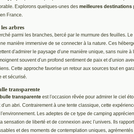
rable. Explorons quelques-unes des
meilleures destinations
en France.
les arbres
rché parmi les branches, bercé par le murmure des feuilles. Le
une manière immersive de se connecter à la nature. Ces héber
tent d'admirer le paysage d'une manière unique, sans nuire à 
oignent souvent d'un profond sentiment de paix et d'union avec 
iens. Cette approche favorise un retour aux sources tout en gar
e et sécurisé.
lle transparente
bulle transparente
est l'occasion rêvée pour admirer le ciel éto
t d'un abri. Contrairement à une tente classique, cette expérie
l'environnement. Les adeptes de ce type de camping apprécien
la sensation de liberté et de connexion avec l'univers. Ils rappor
ssables et des moments de contemplation uniques, agrémentés 