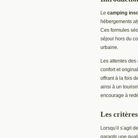
Le
camping inso
hébergements aty
Ces formules sédu
séjour hors du co
urbaine.
Les attentes des
confort et origina
offrant à la fois
ainsi à un touri
encourage à redéc
Les critères
Lorsqu'il s'agit d
garantir une qual