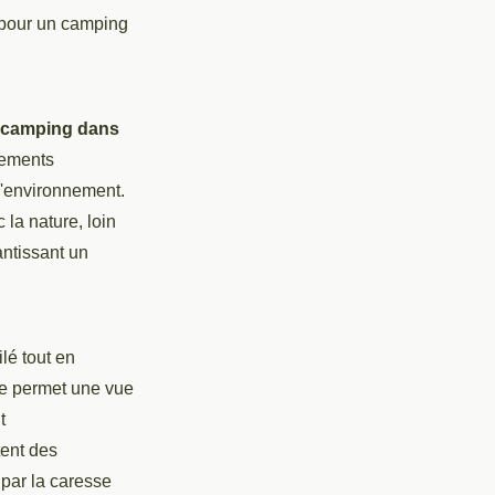
pour un camping
camping dans
gements
l'environnement.
la nature, loin
antissant un
ilé tout en
nce permet une vue
t
tent des
par la caresse