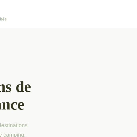
ités
ns de
ance
destinations
de camping,