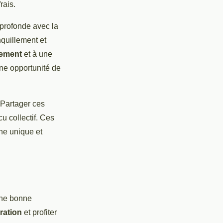
rais.
 profonde avec la
nquillement et
ement
et à une
une opportunité de
 Partager ces
u collectif. Ces
he unique et
une bonne
ration
et profiter