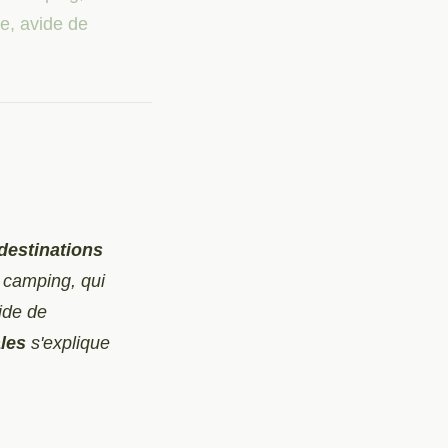
ge, avide de
destinations
 camping, qui
vide de
ales
s'explique