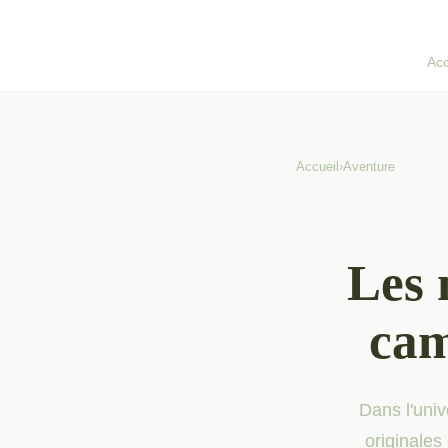
Acc
Accueil
›
Aventure
Les 
cam
Dans l'univ
originales