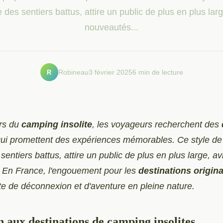
e des sentiers battus, attire un public de plus en plus lar
nouveautés...
R
Robineau
3 février 2025
6 min de lecture
ers du
camping insolite
, les voyageurs recherchent des
ui promettent des expériences mémorables. Ce style de
sentiers battus, attire un public de plus en plus large, a
 En France, l'engouement pour les
destinations origin
e de déconnexion et d'aventure en pleine nature.
n aux destinations de camping insolites