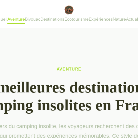
ueil
Aventure
Bivouac
Destinations
Écotourisme
Expériences
Nature
Actual
AVENTURE
meilleures destinatio
ping insolites en Fr
ers du camping insolite, les voyageurs recherchent des 
 qui promettent des expériences mémorables. Ce style 